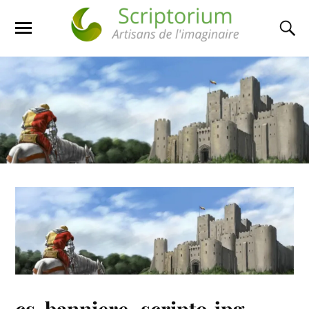
cs-banniere_scripto.jpg