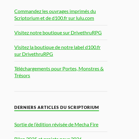
Commandez les ouvrages imprimés du
Scriptorium et de d100.fr sur lulu.com
Visitez notre boutique sur DrivethruRPG
Visitez la boutique de notre label d100.fr
sur DrivethruRPG
Téléchargements pour Portes, Monstres &
Trésors
DERNIERS ARTICLES DU SCRIPTORIUM
Sortie de l’édition révisée de Mecha Fire
Bilan 2025 et projets pour 2026