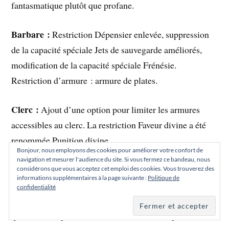
fantasmatique plutôt que profane.
Barbare :
Restriction Dépensier enlevée, suppression
de la capacité spéciale Jets de sauvegarde améliorés,
modification de la capacité spéciale Frénésie.
Restriction d’armure : armure de plates.
Clerc :
Ajout d’une option pour limiter les armures
accessibles au clerc. La restriction Faveur divine a été
renommée Punition divine.
Bonjour, nous employons des cookies pour améliorer votre confort de
navigation et mesurer l'audience du site. Si vous fermez ce bandeau, nous
Moine :
Reformulation de la restriction Vœu de
considérons que vous acceptez cet emploi des cookies. Vous trouverez des
informations supplémentaires à la page suivante :
Politique de
pauvreté. Suppression de la variante du Vœu de
confidentialité
pauvreté. Reformulation de la capacité Vigilance pour
qu’elle corresponde à celle du barbare et du paladin.