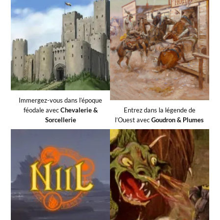
Immergez-vous dans l’époque
féodale avec
Chevalerie &
Entrez dans la légende de
Sorcellerie
l’Ouest avec
Goudron & Plumes