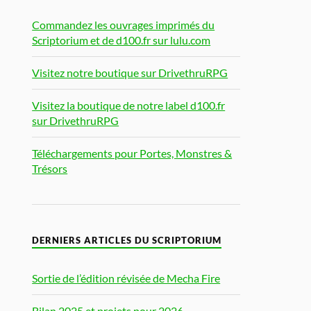
Commandez les ouvrages imprimés du
Scriptorium et de d100.fr sur lulu.com
Visitez notre boutique sur DrivethruRPG
Visitez la boutique de notre label d100.fr
sur DrivethruRPG
Téléchargements pour Portes, Monstres &
Trésors
DERNIERS ARTICLES DU SCRIPTORIUM
Sortie de l’édition révisée de Mecha Fire
Bilan 2025 et projets pour 2026