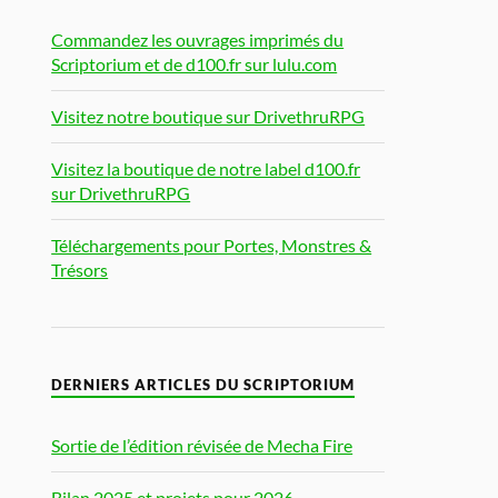
Commandez les ouvrages imprimés du
Scriptorium et de d100.fr sur lulu.com
Visitez notre boutique sur DrivethruRPG
Visitez la boutique de notre label d100.fr
sur DrivethruRPG
Téléchargements pour Portes, Monstres &
Trésors
DERNIERS ARTICLES DU SCRIPTORIUM
Sortie de l’édition révisée de Mecha Fire
Bilan 2025 et projets pour 2026