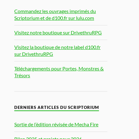
Commandez les ouvrages imprimés du
Scriptorium et de d100.fr sur lulu.com
Visitez notre boutique sur DrivethruRPG
Visitez la boutique de notre label d100.fr
sur DrivethruRPG
Téléchargements pour Portes, Monstres &
Trésors
DERNIERS ARTICLES DU SCRIPTORIUM
Sortie de l’édition révisée de Mecha Fire
Bilan 2025 et projets pour 2026