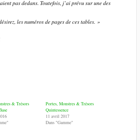
raient pas dedans. Toutefois, j’ai prévu sur une des
 désirez, les numéros de pages de ces tables. »
!
nstres & Trésors
Portes, Monstres & Trésors
Base
Quintessence
2016
11 avril 2017
mme"
Dans "Gamme"