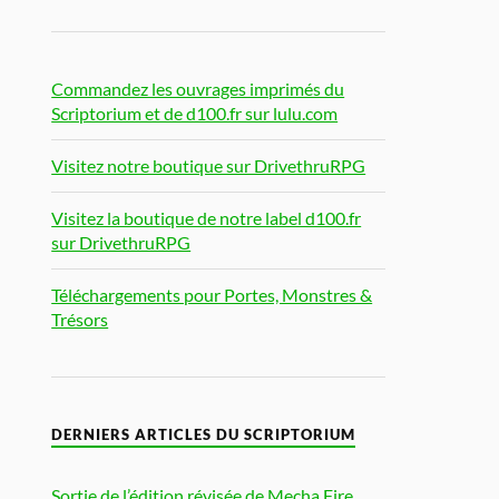
Commandez les ouvrages imprimés du
Scriptorium et de d100.fr sur lulu.com
Visitez notre boutique sur DrivethruRPG
Visitez la boutique de notre label d100.fr
sur DrivethruRPG
Téléchargements pour Portes, Monstres &
Trésors
DERNIERS ARTICLES DU SCRIPTORIUM
Sortie de l’édition révisée de Mecha Fire