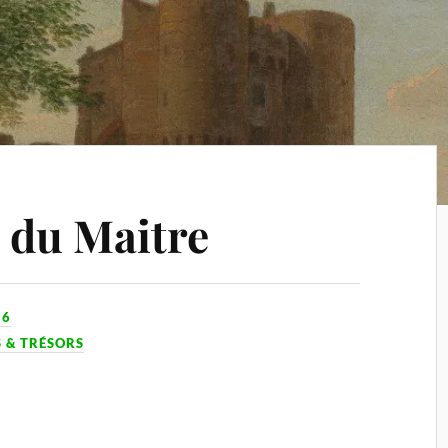
n du Maitre
16
 & TRÉSORS