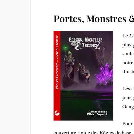
Portes, Monstres 
Le
Li
plus 
soula
notre
illus
Les a
jour,
Gangr
Pour 
couverture rigide des Règles de base.