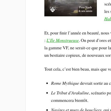
scé
les
Hab
Et, pour finir l’année en beauté, nous
:
L’Ile Monstrueuse
. On peut d’ores e
la gamme VF, ne serait-ce que pour la 
un bestiaire copieux, de nouveaux sorts
Tout cela, c’est bien beau, mais que 
Rome Mythique
devrait sortir au 
Le Tribut d’Arakuline
, scénario po
commencera bientôt.
Navires et murs de boucliers
, qui